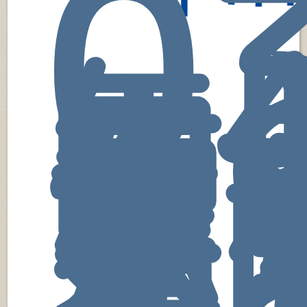
0
年
内
使
な
レ
タ
が
然