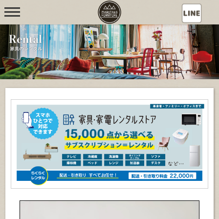
S
k
家具の丸高・家具屋大
大分県別府市の家具屋さん。家具の丸高・家具屋
i
大分店の WEBSITE
p
分店
t
o
c
o
n
t
e
n
t