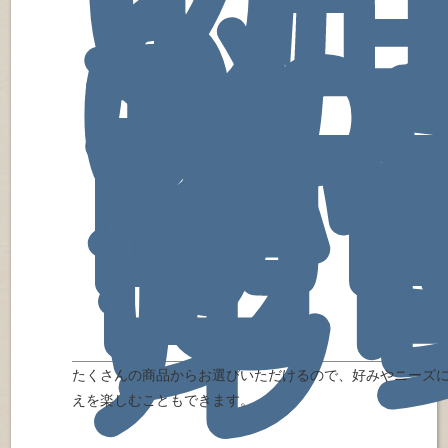
約
15
0
上
商
か
自
に
ン
ル
たくさんの商品からお選びいただけるので、好みやニーズ
えを楽しむこともできます。